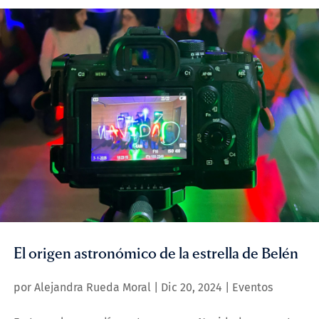
El origen astronómico de la estrella de Belén
por
Alejandra Rueda Moral
|
Dic 20, 2024
|
Eventos