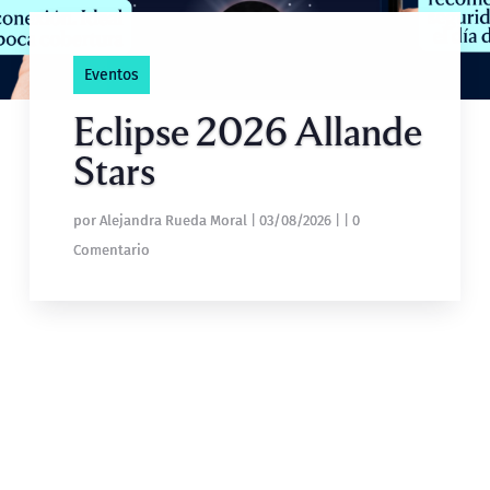
Eventos
Eclipse 2026 Allande
Stars
por
Alejandra Rueda Moral
|
03/08/2026
|
| 0
Comentario