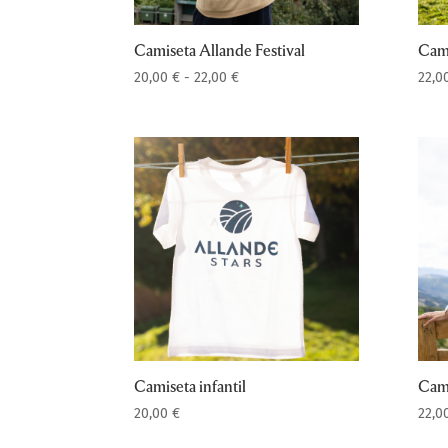
Camiseta Allande Festival
Cami
Rango
20,00
€
-
22,00
€
22,0
de
precios:
desde
20,00 €
hasta
22,00 €
Camiseta infantil
Cami
20,00
€
22,0