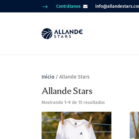
$
Contrátanos
info@allandestars.c

Inicio
/ Allande Stars
Allande Stars
Mostrando 1–9 de 15 resultados