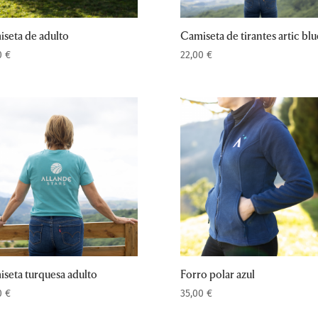
seta de adulto
Camiseta de tirantes artic blu
0
€
22,00
€
seta turquesa adulto
Forro polar azul
0
€
35,00
€