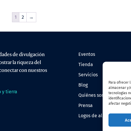
1
2
→
idades de divulgación
eventos
ostrar la riqueza del
tienda
y conectar con nuestros
servicios
Para ofrecer 
blog
almacenar y/o
 y tierra
tecnologías n
quiénes somos
identificacion
afectar negati
prensa
logos de allandestars
Ac