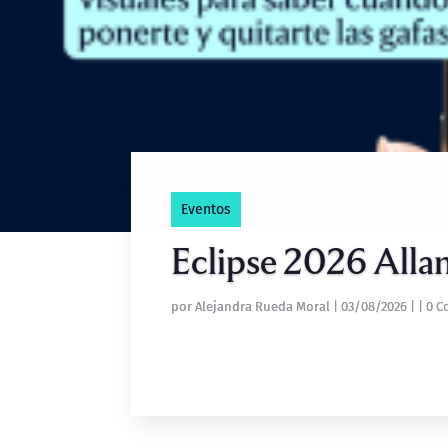
Eventos
Eclipse 2026 Allan
por
Alejandra Rueda Moral
|
03/08/2026
|
| 0 