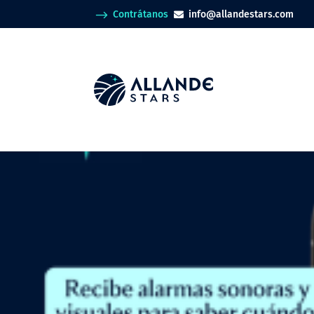
$
Contrátanos
info@allandestars.com
