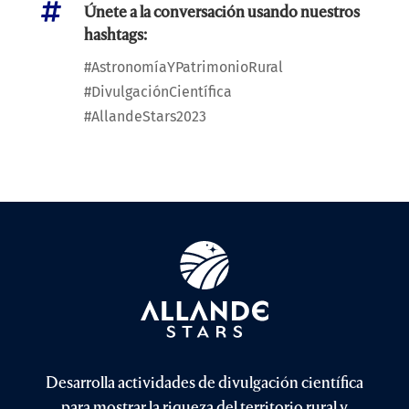

Únete a la conversación usando nuestros
hashtags:
#AstronomíaYPatrimonioRural
#DivulgaciónCientífica
#AllandeStars2023
Desarrolla actividades de divulgación científica
para mostrar la riqueza del territorio rural y