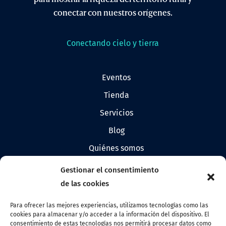
conectar con nuestros orígenes.
Conectando cielo y tierra
eventos
tienda
servicios
blog
quiénes somos
prensa
Gestionar el consentimiento
logos de allandestars
de las cookies
Para ofrecer las mejores experiencias, utilizamos tecnologías como las
cookies para almacenar y/o acceder a la información del dispositivo. El
Contacto
consentimiento de estas tecnologías nos permitirá procesar datos como