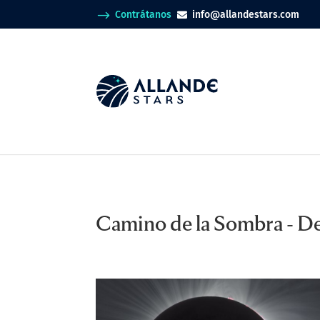
$
Contrátanos
info@allandestars.com

Camino de la Sombra - De