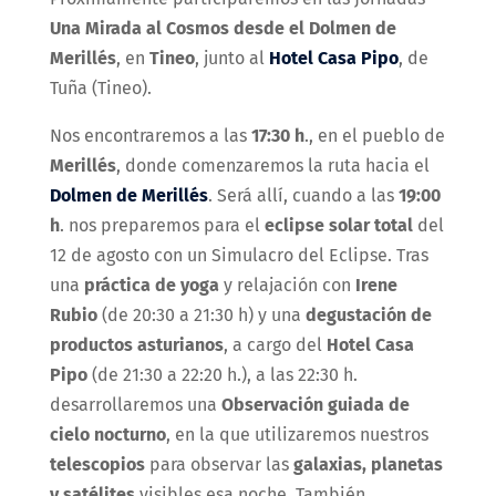
Una Mirada al Cosmos desde el Dolmen de
Merillés
, en
Tineo
, junto al
Hotel Casa Pipo
, de
Tuña (Tineo).
Nos encontraremos a las
17:30 h
., en el pueblo de
Merillés
, donde comenzaremos la ruta hacia el
Dolmen de Merillés
. Será allí, cuando a las
19:00
h
. nos preparemos para el
eclipse solar total
del
12 de agosto con un Simulacro del Eclipse. Tras
una
práctica de yoga
y relajación con
Irene
Rubio
(de 20:30 a 21:30 h) y una
degustación de
productos asturianos
, a cargo del
Hotel Casa
Pipo
(de 21:30 a 22:20 h.), a las 22:30 h.
desarrollaremos una
Observación guiada de
cielo nocturno
, en la que utilizaremos nuestros
telescopios
para observar las
galaxias, planetas
y satélites
visibles esa noche. También