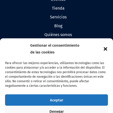
tienda
servicios
blog
quiénes somos
prensa
Gestionar el consentimiento
logos de allandestars
de las cookies
Para ofrecer las mejores experiencias, utilizamos tecnologías como las
cookies para almacenar y/o acceder a la información del dispositivo. El
Contacto
consentimiento de estas tecnologías nos permitirá procesar datos como
el comportamiento de navegación o las identificaciones únicas en este
info@allandestars.com
sitio. No consentir o retirar el consentimiento, puede afectar
negativamente a ciertas características y funciones.
Síguenos
Facebook
Aceptar
Instagram
Denegar
Linkedin