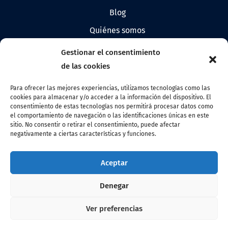
blog
quiénes somos
prensa
Gestionar el consentimiento
logos de allandestars
de las cookies
Para ofrecer las mejores experiencias, utilizamos tecnologías como las
cookies para almacenar y/o acceder a la información del dispositivo. El
Contacto
consentimiento de estas tecnologías nos permitirá procesar datos como
el comportamiento de navegación o las identificaciones únicas en este
info@allandestars.com
sitio. No consentir o retirar el consentimiento, puede afectar
negativamente a ciertas características y funciones.
Síguenos
Facebook
Aceptar
Instagram
Denegar
Linkedin
Ver preferencias