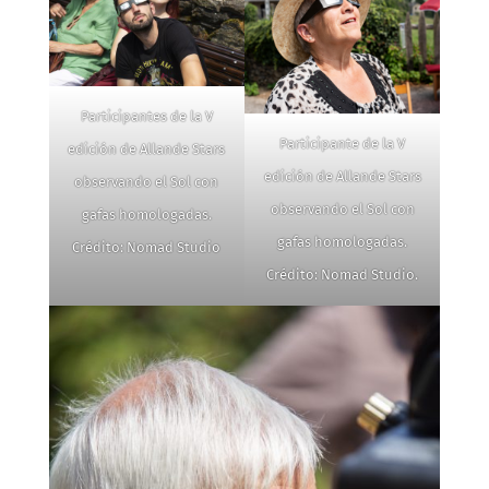
Participantes de la V
Participante de la V
edición de Allande Stars
edición de Allande Stars
observando el Sol con
observando el Sol con
gafas homologadas.
gafas homologadas.
Crédito: Nomad Studio
Crédito: Nomad Studio.