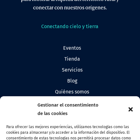
conectar con nuestros orígenes.
Conectando cielo y tierra
eventos
tienda
servicios
blog
quiénes somos
prensa
Gestionar el consentimiento
logos de allandestars
de las cookies
Para ofrecer las mejores experiencias, utilizamos tecnologías como las
cookies para almacenar y/o acceder a la información del dispositivo. El
Contacto
consentimiento de estas tecnologías nos permitirá procesar datos como