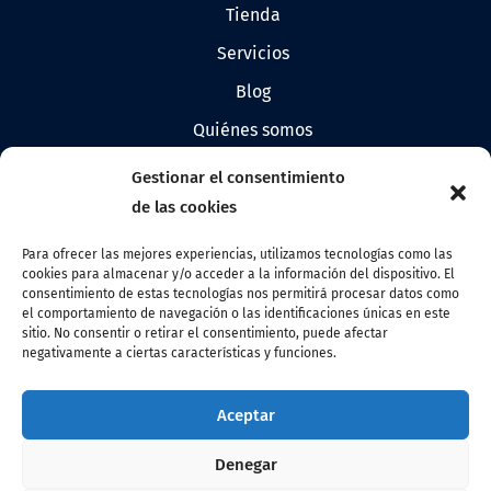
tienda
servicios
blog
quiénes somos
prensa
Gestionar el consentimiento
logos de allandestars
de las cookies
Para ofrecer las mejores experiencias, utilizamos tecnologías como las
cookies para almacenar y/o acceder a la información del dispositivo. El
Contacto
consentimiento de estas tecnologías nos permitirá procesar datos como
el comportamiento de navegación o las identificaciones únicas en este
info@allandestars.com
sitio. No consentir o retirar el consentimiento, puede afectar
negativamente a ciertas características y funciones.
Síguenos
Facebook
Aceptar
Instagram
Denegar
Linkedin