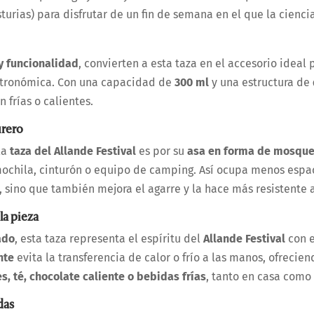
turias) para disfrutar de un fin de semana en el que la ciencia
 y funcionalidad
, convierten a esta taza en el accesorio ideal
stronómica. Con una capacidad de
300 ml
y una estructura de
 frías o calientes.
urero
la
taza del Allande Festival
es por su
asa en forma de mosqu
ochila, cinturón o equipo de camping. Así ocupa menos espac
, sino que también mejora el agarre y la hace más resistente a
la pieza
ado
, esta taza representa el espíritu del
Allande Festival
con e
nte
evita la transferencia de calor o frío a las manos, ofrec
es, té, chocolate caliente o bebidas frías
, tanto en casa como 
das