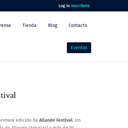
Log in
Inscríbete
rensa
Tienda
Blog
Contacto
Eventos
tival
primera edición de
Allande Festival
. Un
a de Allande (Asturias) a más de 70