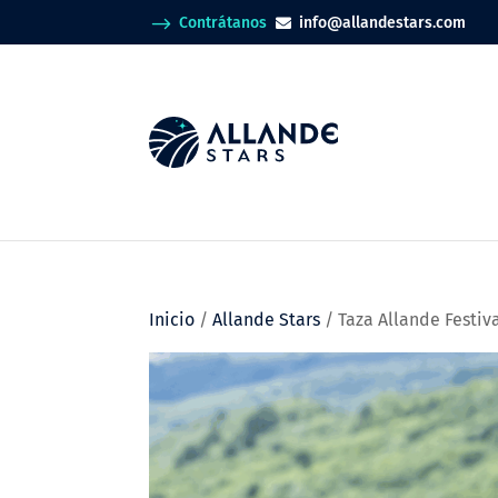
$
Contrátanos
info@allandestars.com

Inicio
/
Allande Stars
/ Taza Allande Festiv