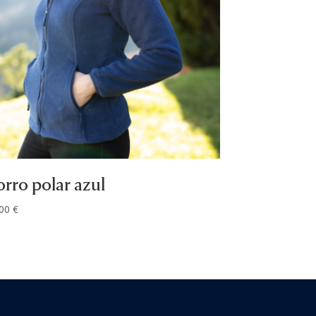
orro polar azul
,00
€